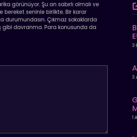
rika görünüyor. Şu an sabırlı olmalı ve
 bereket seninle birlikte. Bir karar
ma durumundasın. Çıkmaz sokaklarda
B
 gibi davranma. Para konusunda da
E
3 
A
3 
G
M
1 