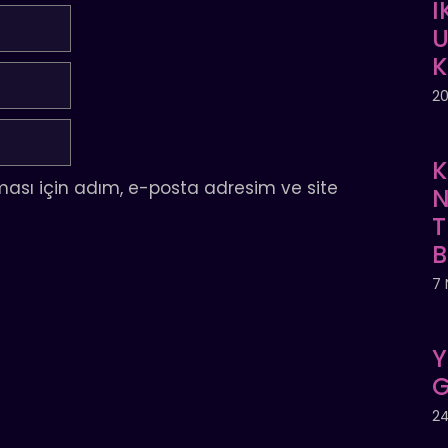
İ
U
20
K
ası için adım, e-posta adresim ve site
N
T
7 
Y
G
24