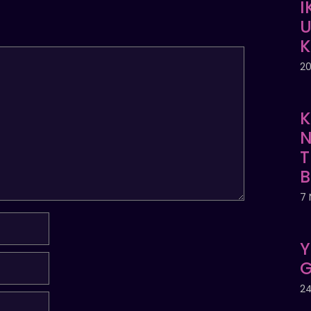
İ
U
20
K
N
T
7 
Y
G
24