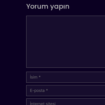
Yorum yapın
Yorum
İsim
E-
posta
İnternet