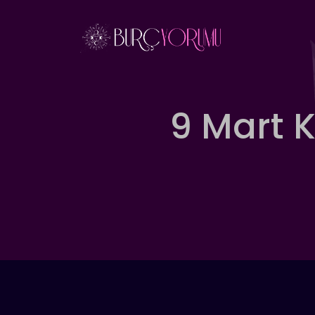
İçeriğe
atla
9 Mart 