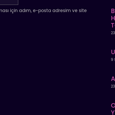
B
ası için adım, e-posta adresim ve site
H
T
23
U
9 
A
23
O
Y