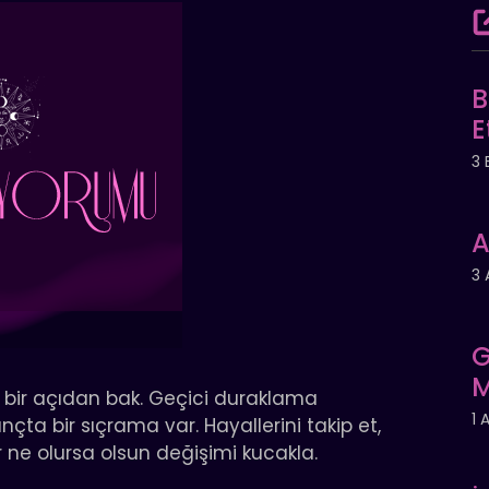
B
E
3 
A
3 
G
M
klı bir açıdan bak. Geçici duraklama
1 
çta bir sıçrama var. Hayallerini takip et,
r ne olursa olsun değişimi kucakla.