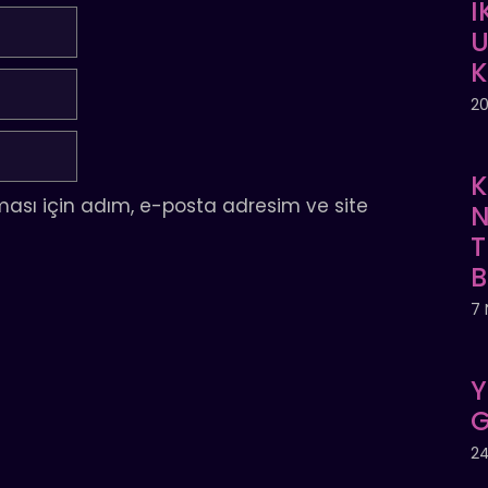
İ
U
20
K
ası için adım, e-posta adresim ve site
N
T
7 
Y
G
24