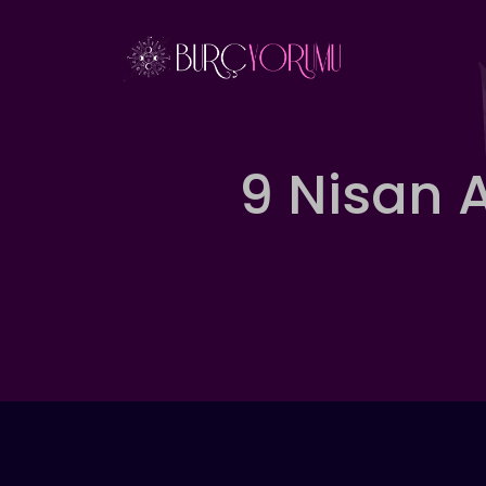
İçeriğe
atla
9 Nisan 