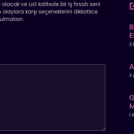
 olacak ve üst kalitede bir iş fırsatı seni
 olaylara karşı seçeneklerini dikkatlice
ulmalısın.
B
E
3 
A
3 
G
M
1 