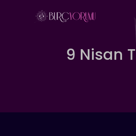
İçeriğe
atla
9 Nisan 