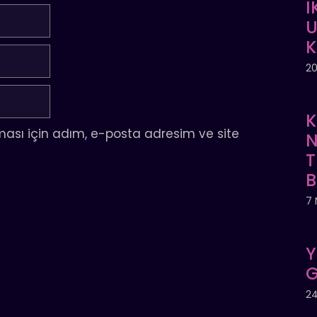
İ
U
20
K
ası için adım, e-posta adresim ve site
N
T
7 
Y
G
24