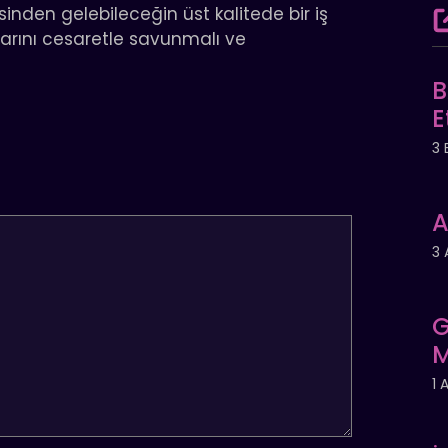
esinden gelebileceğin üst kalitede bir iş
arlarını cesaretle savunmalı ve
B
E
3 
A
3 
G
M
1 