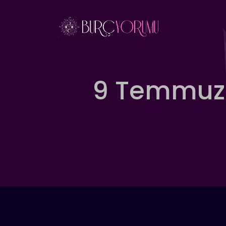
İçeriğe
atla
9 Temmuz 