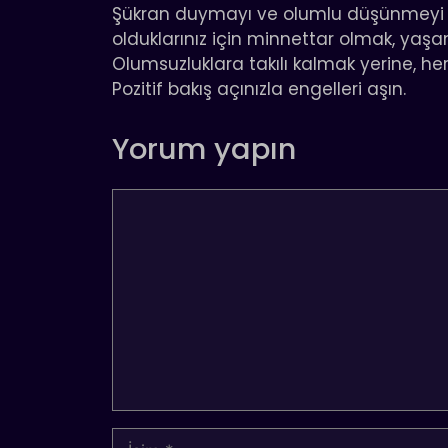
Şükran duymayı ve olumlu düşünmeyi bi
olduklarınız için minnettar olmak, yaşa
Olumsuzluklara takılı kalmak yerine, he
Pozitif bakış açınızla engelleri aşın.
Yorum yapın
Yorum
İsim