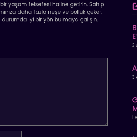
r yaşam felsefesi haline getirin. Sahip
mınıza daha fazla neşe ve bolluk çeker.
r durumda iyi bir yön bulmaya çalışın.
B
E
3 
A
3 
G
M
1 