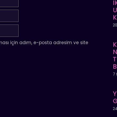
İ
U
20
ası için adım, e-posta adresim ve site
K
N
T
7 
Y
G
24