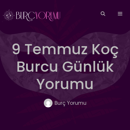
İçeriğe
atla
MEN
9 Temmuz Koç
Burcu Günlük
Yorumu
Burç Yorumu