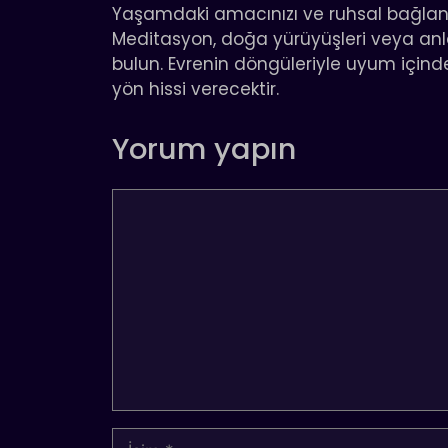
Yaşamdaki amacınızı ve ruhsal bağlant
Meditasyon, doğa yürüyüşleri veya anla
bulun. Evrenin döngüleriyle uyum içind
yön hissi verecektir.
Yorum yapın
Yorum
İsim