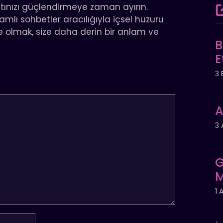
ınızı güçlendirmeye zaman ayırın.
mlı sohbetler aracılığıyla içsel huzuru
e olmak, size daha derin bir anlam ve
B
E
3 
A
3 
G
M
1 