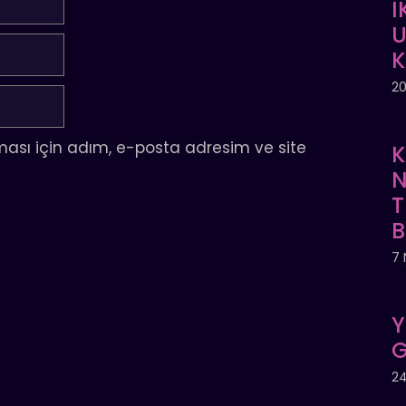
İ
U
20
ası için adım, e-posta adresim ve site
K
N
T
7 
Y
G
24