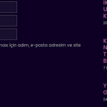
İ
U
20
K
ası için adım, e-posta adresim ve site
N
T
7 
Y
G
24