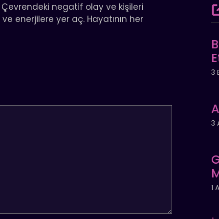
. Çevrendeki negatif olay ve kişileri
ve enerjilere yer aç. Hayatının her
B
E
3 
A
3 
G
M
1 