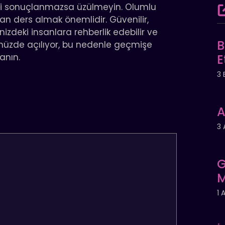
gibi sonuçlanmazsa üzülmeyin. Olumlu
n ders almak önemlidir. Güvenilir,
enizdeki insanlara rehberlik edebilir ve
B
nünüzde açılıyor, bu nedenle geçmişe
anın.
E
3 
A
3 
G
M
1 