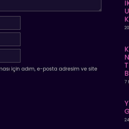
İ
U
20
K
N
T
ası için adım, e-posta adresim ve site
7 
Y
G
24