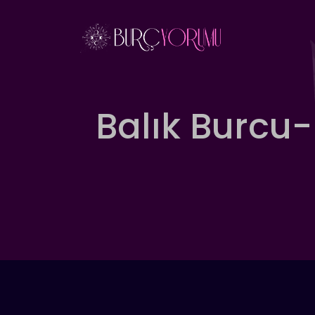
İçeriğe
atla
Balık Burcu