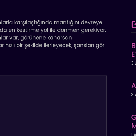
rumlarla karşılaştığında mantığını devreye
da en kestirme yol ile dönmen gerekiyor.
nlar var, görünene kanarsan
B
hızlı bir şekilde ilerleyecek, şansları gör.
E
3 
A
3 
G
M
1 