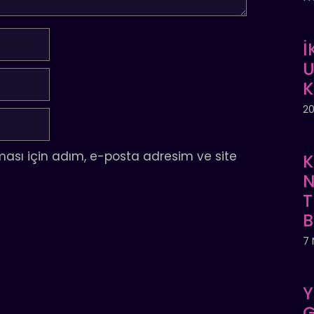
İ
U
20
ası için adım, e-posta adresim ve site
K
N
T
7 
Y
G