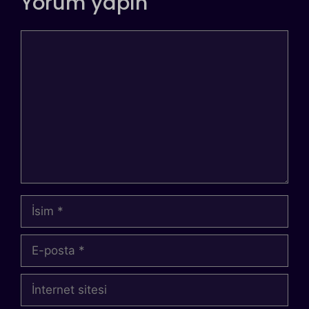
Yorum yapın
Yorum
İsim
E-
posta
İnternet
sitesi