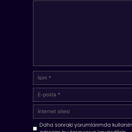
Yorum
İsim
E-
posta
İnternet
sitesi
Daha sonraki yorumlarımda kullanılm