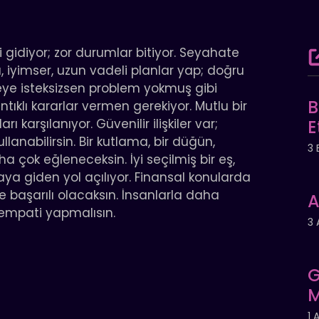
i gidiyor; zor durumlar bitiyor. Seyahate
, iyimser, uzun vadeli planlar yap; doğru
eye isteksizsen problem yokmuş gibi
B
klı kararlar vermen gerekiyor. Mutlu bir
 karşılanıyor. Güvenilir ilişkiler var;
E
lanabilirsin. Bir kutlama, bir düğün,
3 
çok eğleneceksin. İyi seçilmiş bir eş,
a giden yol açılıyor. Finansal konularda
lı ve başarılı olacaksın. İnsanlarla daha
A
e empati yapmalısın.
3 
G
M
1 