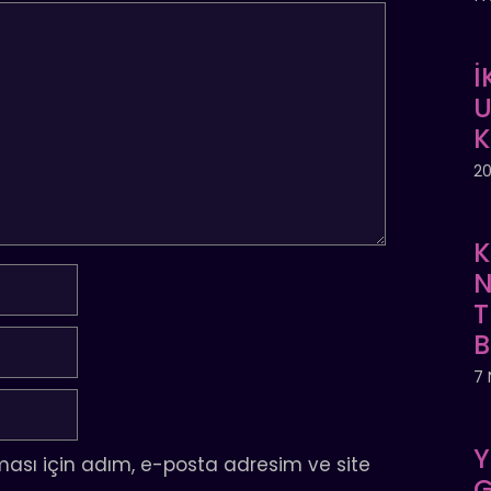
İ
U
20
K
N
T
7 
Y
ası için adım, e-posta adresim ve site
G