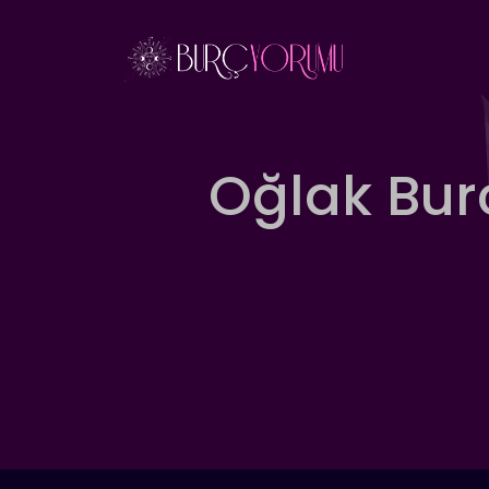
İçeriğe
atla
Oğlak Bur